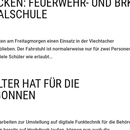
CKEN: FEUERWEHR- UND BR
EALSCHULE
en am Freitagmorgen einen Einsatz in der Viechtacher
blieben. Der Fahrstuhl ist normalerweise nur für zwei Persone
iele Schüler wie erlaubt...
LTER HAT FÜR DIE
GONNEN
rbeiten zur Umstellung auf digitale Funktechnik für die Behö
n bereits auf Hochdruck laufen, können nun auch die