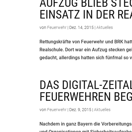
AUFZUG BLIEB STE
EINSATZ IN DER R
von
Feuerwehr
|
Dez. 14, 2015
|
Aktuelles
Rettungskräfte von Feuerwehr und BRK hatt
Realschule. Dort war ein Aufzug stecken ge
gedacht, allerdings hatten sich fünfmal so v
DAS DIGITAL-ZEITA
FEUERWEHREN BE
von
Feuerwehr
|
Dez. 9, 2015
|
Aktuelles
Nachdem in ganz Bayern die Vorbereitungsa
und Organisationen mit Sicherheitsaufgabe