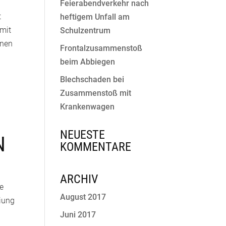
Feierabendverkehr nach
t
heftigem Unfall am
 mit
Schulzentrum
inen
Frontalzusammenstoß
beim Abbiegen
Blechschaden bei
n
Zusammenstoß mit
Krankenwagen
NEUESTE
N
KOMMENTARE
ARCHIV
ze
August 2017
eiung
Juni 2017