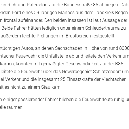
te in Richtung Patersdorf auf die Bundesstraße 85 abbiegen. Dab
nden Ford eines 59-jährigen Mannes aus dem Landkreis Regen
n frontal aufeinander. Den beiden Insassen ist laut Aussage der
 Beide Fahrer hätten lediglich unter einem Schleudertrauma zu
außerdem leichte Prellungen im Brustbereich festgestellt.
hrtüchtigen Autos, an denen Sachschaden in Höhe von rund 800
chtacher Feuerwehr die Unfallstelle ab und leitete den Verkehr um
 kamen, konnten mit gemäßigter Geschwindigkeit auf der B85
leitete die Feuerwehr über das Gewerbegebiet Schlatzendorf um
iel Verkehr und die insgesamt 25 Einsatzkräfte der Viechtacher
mit es nicht zu einem Stau kam.
 einiger passierender Fahrer blieben die Feuerwehrleute ruhig 
telle räumen